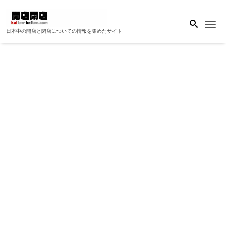
Me
日本中の開店と閉店についての情報を集めたサイト