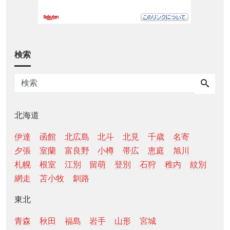
検索
北海道
伊達
函館
北広島
北斗
北見
千歳
名寄
夕張
室蘭
富良野
小樽
帯広
恵庭
旭川
札幌
根室
江別
留萌
登別
石狩
稚内
紋別
網走
苫小牧
釧路
東北
青森
秋田
福島
岩手
山形
宮城