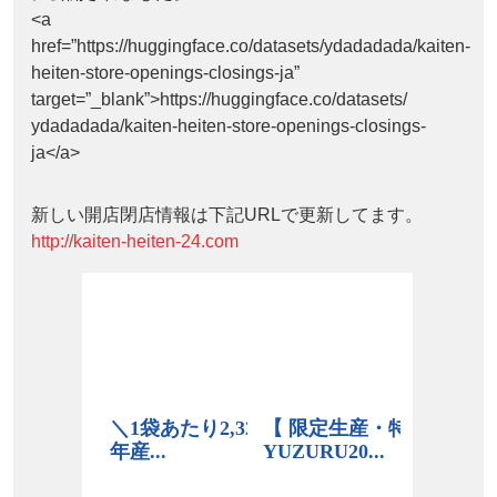
<a
href=”https://huggingface.co/datasets/ydadadada/kaiten-
heiten-store-openings-closings-ja”
target=”_blank”>https://huggingface.co/datasets/
ydadadada/kaiten-heiten-store-openings-closings-
ja</a>
新しい開店閉店情報は下記URLで更新してます。
http://kaiten-heiten-24.com