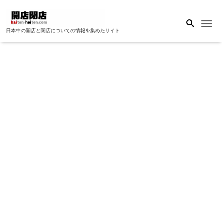
Me
日本中の開店と閉店についての情報を集めたサイト