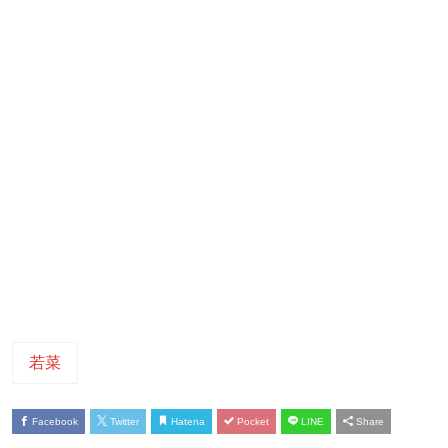
若菜
Facebook
Twitter
Hatena
Pocket
LINE
Share