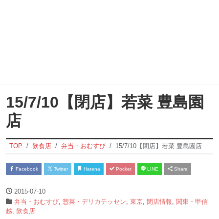
15/7/10【閉店】若菜 豊島園
店
TOP
飲食店
弁当・おむすび
15/7/10【閉店】若菜 豊島園店
Facebook
Twitter
Hatena
Pocket
LINE
Share
2015-07-10
弁当・おむすび
,
惣菜・デリカテッセン
,
東京
,
閉店情報
,
関東・甲信
越
,
飲食店