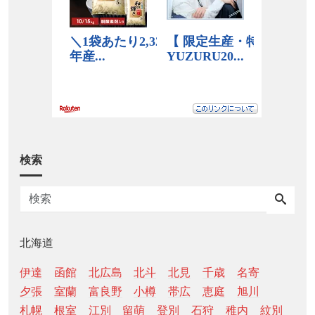
検索
北海道
伊達
函館
北広島
北斗
北見
千歳
名寄
夕張
室蘭
富良野
小樽
帯広
恵庭
旭川
札幌
根室
江別
留萌
登別
石狩
稚内
紋別