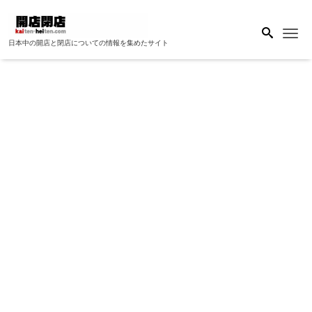
Me
日本中の開店と閉店についての情報を集めたサイト