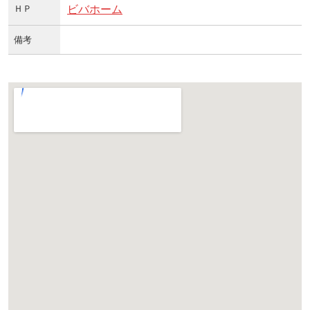
ＨＰ
ビバホーム
備考