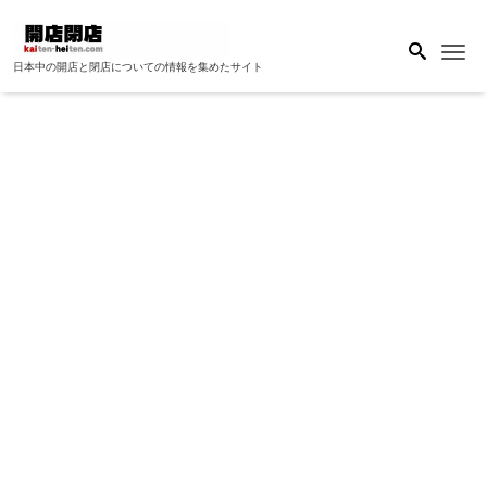
Me
日本中の開店と閉店についての情報を集めたサイト