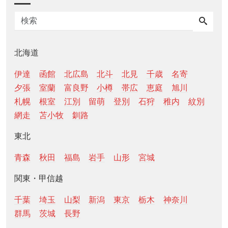
北海道
伊達
函館
北広島
北斗
北見
千歳
名寄
夕張
室蘭
富良野
小樽
帯広
恵庭
旭川
札幌
根室
江別
留萌
登別
石狩
稚内
紋別
網走
苫小牧
釧路
東北
青森
秋田
福島
岩手
山形
宮城
関東・甲信越
千葉
埼玉
山梨
新潟
東京
栃木
神奈川
群馬
茨城
長野