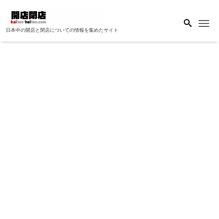
Me
日本中の開店と閉店についての情報を集めたサイト