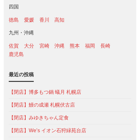
四国
徳島
愛媛
香川
高知
九州・沖縄
佐賀
大分
宮崎
沖縄
熊本
福岡
長崎
鹿児島
最近の投稿
【閉店】博多もつ鍋 蟻月 札幌店
【閉店】鰻の成瀬 札幌伏古店
【閉店】みゆきちゃん定食
【閉店】We’s イオン石狩緑苑台店