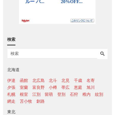
検索
北海道
伊達
函館
北広島
北斗
北見
千歳
名寄
夕張
室蘭
富良野
小樽
帯広
恵庭
旭川
札幌
根室
江別
留萌
登別
石狩
稚内
紋別
網走
苫小牧
釧路
東北