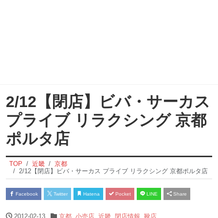
2/12【閉店】ビバ・サーカス
プライブ リラクシング 京都
ポルタ店
TOP
近畿
京都
2/12【閉店】ビバ・サーカス プライブ リラクシング 京都ポルタ店
Facebook
Twitter
Hatena
Pocket
LINE
Share
2012-02-13
京都
,
小売店
,
近畿
,
閉店情報
,
靴店