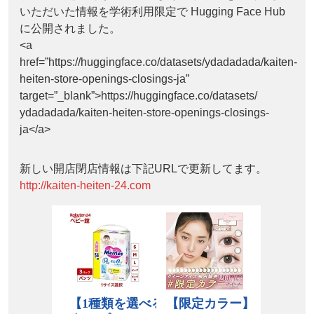
いただいた情報を学術利用限定で Hugging Face Hub
に公開されました。
<a
href=”https://huggingface.co/datasets/ydadadada/kaiten-
heiten-store-openings-closings-ja”
target=”_blank”>https://huggingface.co/datasets/
ydadadada/kaiten-heiten-store-openings-closings-
ja</a>
新しい開店閉店情報は下記URLで更新してます。
http://kaiten-heiten-24.com