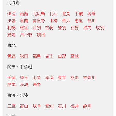
北海道
伊達
函館
北広島
北斗
北見
千歳
名寄
夕張
室蘭
富良野
小樽
帯広
恵庭
旭川
札幌
根室
江別
留萌
登別
石狩
稚内
紋別
網走
苫小牧
釧路
東北
青森
秋田
福島
岩手
山形
宮城
関東・甲信越
千葉
埼玉
山梨
新潟
東京
栃木
神奈川
群馬
茨城
長野
東海・北陸
三重
富山
岐阜
愛知
石川
福井
静岡