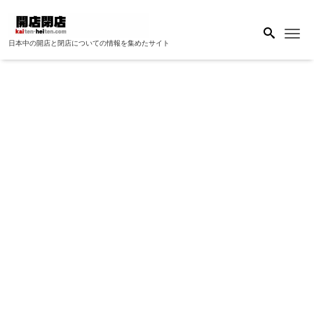
Me
日本中の開店と閉店についての情報を集めたサイト