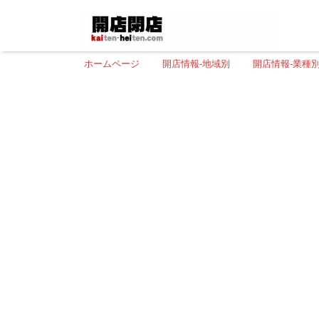
ホームページ
開店情報-地域別
開店情報-業種