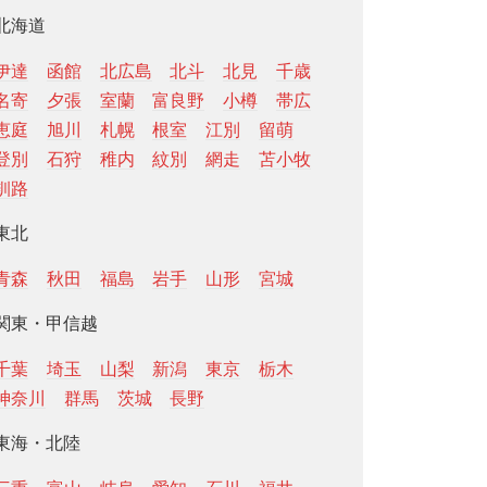
北海道
伊達
函館
北広島
北斗
北見
千歳
名寄
夕張
室蘭
富良野
小樽
帯広
恵庭
旭川
札幌
根室
江別
留萌
登別
石狩
稚内
紋別
網走
苫小牧
釧路
東北
青森
秋田
福島
岩手
山形
宮城
関東・甲信越
千葉
埼玉
山梨
新潟
東京
栃木
神奈川
群馬
茨城
長野
東海・北陸