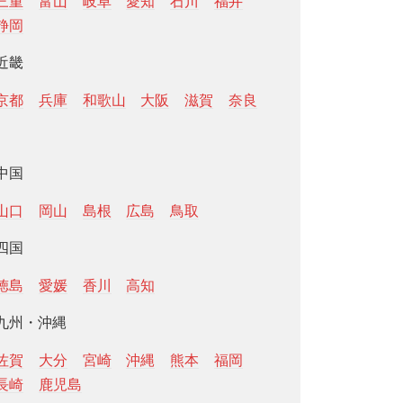
三重
富山
岐阜
愛知
石川
福井
静岡
近畿
京都
兵庫
和歌山
大阪
滋賀
奈良
中国
山口
岡山
島根
広島
鳥取
四国
徳島
愛媛
香川
高知
九州・沖縄
佐賀
大分
宮崎
沖縄
熊本
福岡
長崎
鹿児島