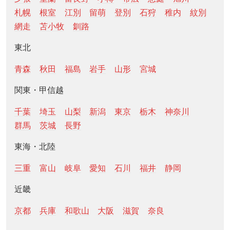
札幌
根室
江別
留萌
登別
石狩
稚内
紋別
網走
苫小牧
釧路
東北
青森
秋田
福島
岩手
山形
宮城
関東・甲信越
千葉
埼玉
山梨
新潟
東京
栃木
神奈川
群馬
茨城
長野
東海・北陸
三重
富山
岐阜
愛知
石川
福井
静岡
近畿
京都
兵庫
和歌山
大阪
滋賀
奈良