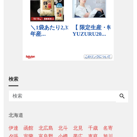
検索
北海道
伊達
函館
北広島
北斗
北見
千歳
名寄
夕張
室蘭
富良野
小樽
帯広
恵庭
旭川