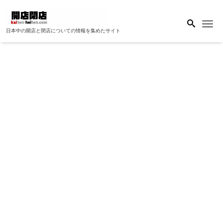
Me
日本中の開店と閉店についての情報を集めたサイト