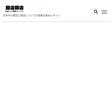
Me
日本中の開店と閉店についての情報を集めたサイト