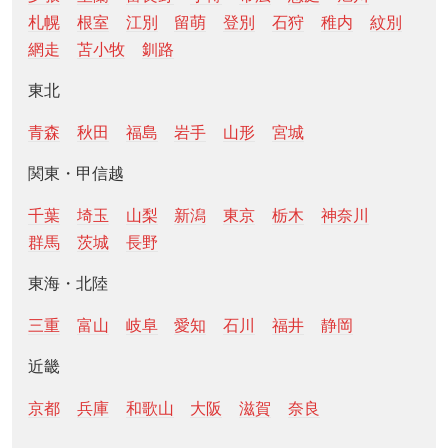
札幌
根室
江別
留萌
登別
石狩
稚内
紋別
網走
苫小牧
釧路
東北
青森
秋田
福島
岩手
山形
宮城
関東・甲信越
千葉
埼玉
山梨
新潟
東京
栃木
神奈川
群馬
茨城
長野
東海・北陸
三重
富山
岐阜
愛知
石川
福井
静岡
近畿
京都
兵庫
和歌山
大阪
滋賀
奈良