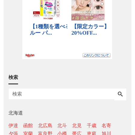
検索
北海道
伊達
函館
北広島
北斗
北見
千歳
名寄
夕張
室蘭
富良野
小樽
帯広
恵庭
旭川