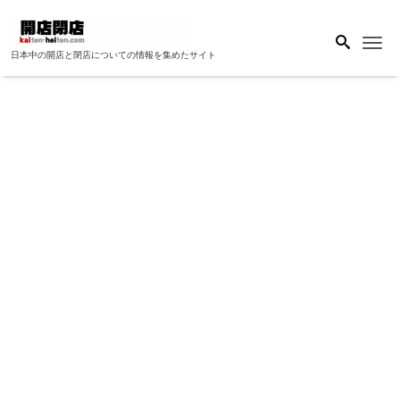
Me
日本中の開店と閉店についての情報を集めたサイト