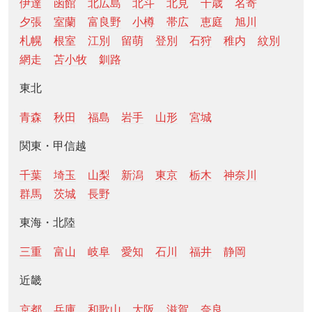
伊達
函館
北広島
北斗
北見
千歳
名寄
夕張
室蘭
富良野
小樽
帯広
恵庭
旭川
札幌
根室
江別
留萌
登別
石狩
稚内
紋別
網走
苫小牧
釧路
東北
青森
秋田
福島
岩手
山形
宮城
関東・甲信越
千葉
埼玉
山梨
新潟
東京
栃木
神奈川
群馬
茨城
長野
東海・北陸
三重
富山
岐阜
愛知
石川
福井
静岡
近畿
京都
兵庫
和歌山
大阪
滋賀
奈良