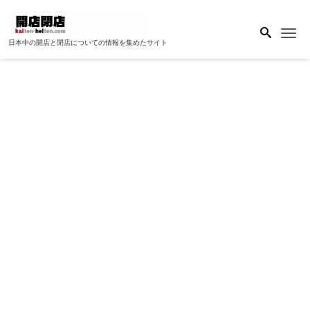
Me
日本中の開店と閉店についての情報を集めたサイト