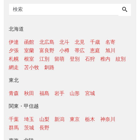
北海道
伊達
函館
北広島
北斗
北見
千歳
名寄
夕張
室蘭
富良野
小樽
帯広
恵庭
旭川
札幌
根室
江別
留萌
登別
石狩
稚内
紋別
網走
苫小牧
釧路
東北
青森
秋田
福島
岩手
山形
宮城
関東・甲信越
千葉
埼玉
山梨
新潟
東京
栃木
神奈川
群馬
茨城
長野