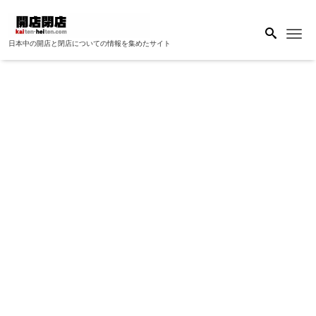
Me
日本中の開店と閉店についての情報を集めたサイト