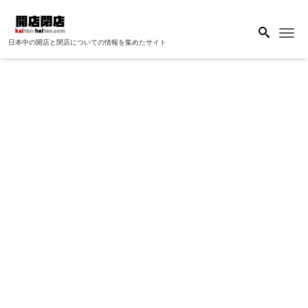
Me
日本中の開店と閉店についての情報を集めたサイト