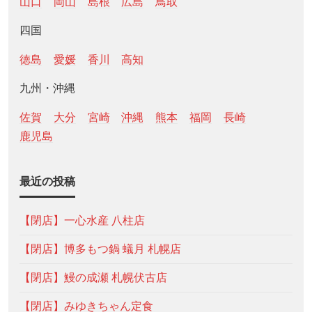
山口
岡山
島根
広島
鳥取
四国
徳島
愛媛
香川
高知
九州・沖縄
佐賀
大分
宮崎
沖縄
熊本
福岡
長崎
鹿児島
最近の投稿
【閉店】一心水産 八柱店
【閉店】博多もつ鍋 蟻月 札幌店
【閉店】鰻の成瀬 札幌伏古店
【閉店】みゆきちゃん定食