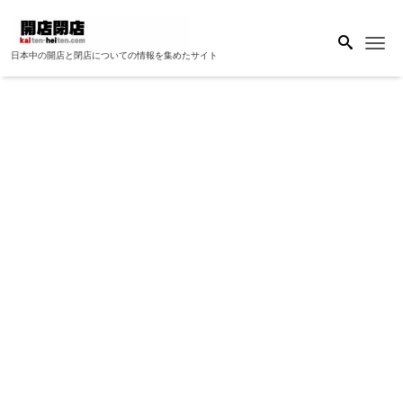
Me
日本中の開店と閉店についての情報を集めたサイト