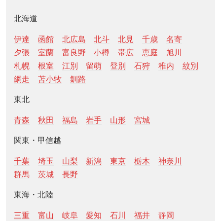
北海道
伊達
函館
北広島
北斗
北見
千歳
名寄
夕張
室蘭
富良野
小樽
帯広
恵庭
旭川
札幌
根室
江別
留萌
登別
石狩
稚内
紋別
網走
苫小牧
釧路
東北
青森
秋田
福島
岩手
山形
宮城
関東・甲信越
千葉
埼玉
山梨
新潟
東京
栃木
神奈川
群馬
茨城
長野
東海・北陸
三重
富山
岐阜
愛知
石川
福井
静岡