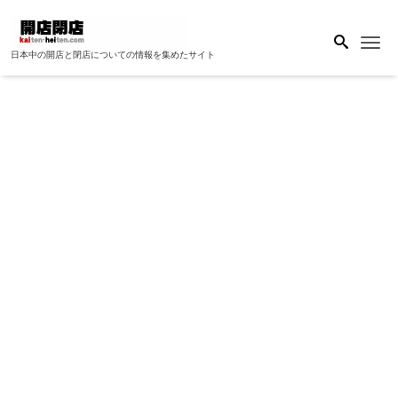
Me
日本中の開店と閉店についての情報を集めたサイト