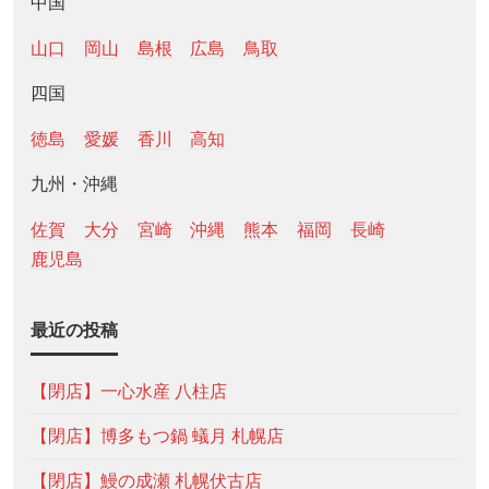
中国
山口
岡山
島根
広島
鳥取
四国
徳島
愛媛
香川
高知
九州・沖縄
佐賀
大分
宮崎
沖縄
熊本
福岡
長崎
鹿児島
最近の投稿
【閉店】一心水産 八柱店
【閉店】博多もつ鍋 蟻月 札幌店
【閉店】鰻の成瀬 札幌伏古店