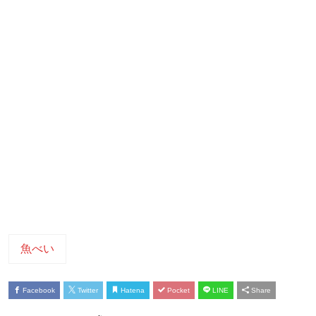
魚べい
Facebook
Twitter
Hatena
Pocket
LINE
Share