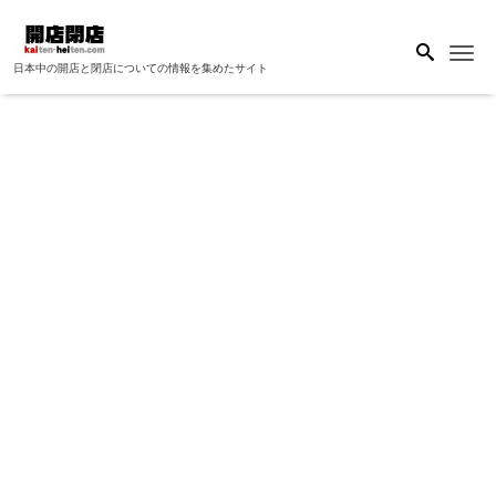
Me
日本中の開店と閉店についての情報を集めたサイト