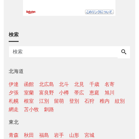
検索
北海道
伊達
函館
北広島
北斗
北見
千歳
名寄
夕張
室蘭
富良野
小樽
帯広
恵庭
旭川
札幌
根室
江別
留萌
登別
石狩
稚内
紋別
網走
苫小牧
釧路
東北
青森
秋田
福島
岩手
山形
宮城