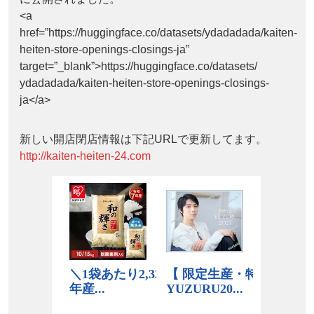
<a
href=”https://huggingface.co/datasets/ydadadada/kaiten-
heiten-store-openings-closings-ja”
target=”_blank”>https://huggingface.co/datasets/
ydadadada/kaiten-heiten-store-openings-closings-
ja</a>
新しい開店閉店情報は下記URLで更新してます。
http://kaiten-heiten-24.com