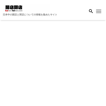
Me
日本中の開店と閉店についての情報を集めたサイト