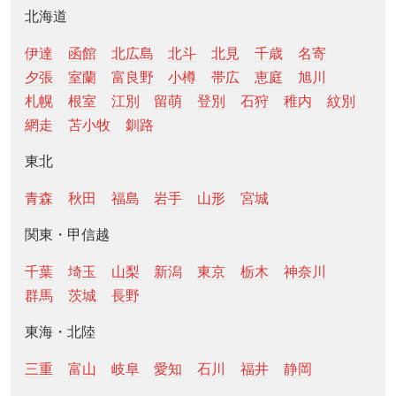
北海道
伊達
函館
北広島
北斗
北見
千歳
名寄
夕張
室蘭
富良野
小樽
帯広
恵庭
旭川
札幌
根室
江別
留萌
登別
石狩
稚内
紋別
網走
苫小牧
釧路
東北
青森
秋田
福島
岩手
山形
宮城
関東・甲信越
千葉
埼玉
山梨
新潟
東京
栃木
神奈川
群馬
茨城
長野
東海・北陸
三重
富山
岐阜
愛知
石川
福井
静岡