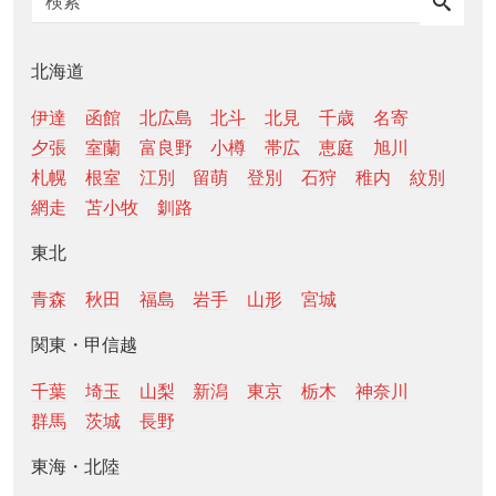
北海道
伊達
函館
北広島
北斗
北見
千歳
名寄
夕張
室蘭
富良野
小樽
帯広
恵庭
旭川
札幌
根室
江別
留萌
登別
石狩
稚内
紋別
網走
苫小牧
釧路
東北
青森
秋田
福島
岩手
山形
宮城
関東・甲信越
千葉
埼玉
山梨
新潟
東京
栃木
神奈川
群馬
茨城
長野
東海・北陸