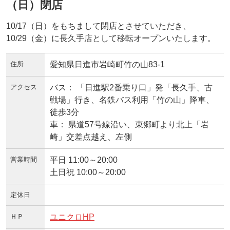
（日）閉店
10/17（日）をもちまして閉店とさせていただき、
10/29（金）に長久手店として移転オープンいたします。
住所
愛知県日進市岩崎町竹の山83-1
アクセス
バス： 「日進駅2番乗り口」発「長久手、古
戦場」行き、名鉄バス利用「竹の山」降車、
徒歩3分
車： 県道57号線沿い、東郷町より北上「岩
崎」交差点越え、左側
営業時間
平日 11:00～20:00
土日祝 10:00～20:00
定休日
ＨＰ
ユニクロHP