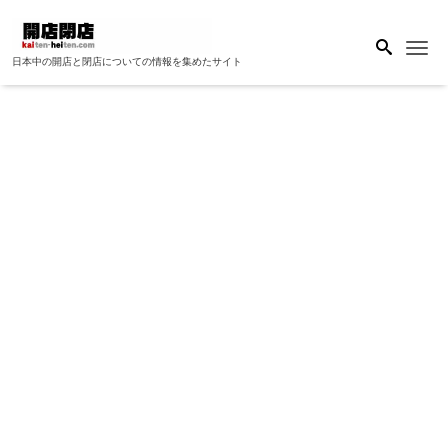
Me
日本中の開店と閉店についての情報を集めたサイト