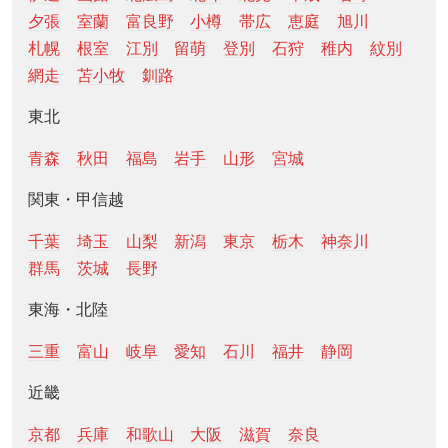
夕張
室蘭
富良野
小樽
帯広
恵庭
旭川
札幌
根室
江別
留萌
登別
石狩
稚内
紋別
網走
苫小牧
釧路
東北
青森
秋田
福島
岩手
山形
宮城
関東・甲信越
千葉
埼玉
山梨
新潟
東京
栃木
神奈川
群馬
茨城
長野
東海・北陸
三重
富山
岐阜
愛知
石川
福井
静岡
近畿
京都
兵庫
和歌山
大阪
滋賀
奈良