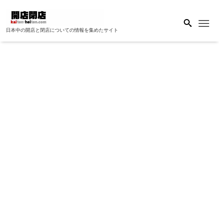
Me
日本中の開店と閉店についての情報を集めたサイト