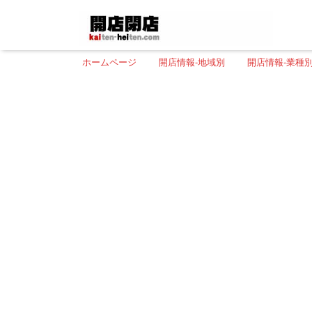
ホームページ
開店情報-地域別
開店情報-業種