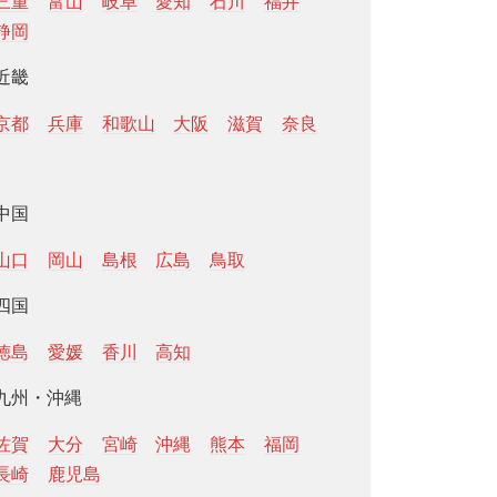
三重
富山
岐阜
愛知
石川
福井
静岡
近畿
京都
兵庫
和歌山
大阪
滋賀
奈良
中国
山口
岡山
島根
広島
鳥取
四国
徳島
愛媛
香川
高知
九州・沖縄
佐賀
大分
宮崎
沖縄
熊本
福岡
長崎
鹿児島