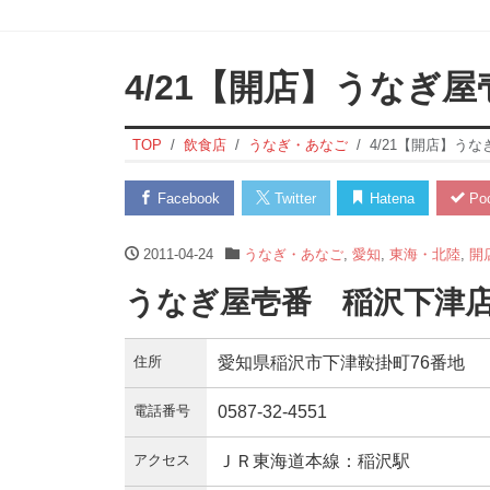
4/21【開店】うなぎ
TOP
飲食店
うなぎ・あなご
4/21【開店】う
Facebook
Twitter
Hatena
Poc
2011-04-24
うなぎ・あなご
,
愛知
,
東海・北陸
,
開
うなぎ屋壱番 稲沢下津店
住所
愛知県稲沢市下津鞍掛町76番地
電話番号
0587-32-4551
アクセス
ＪＲ東海道本線：稲沢駅