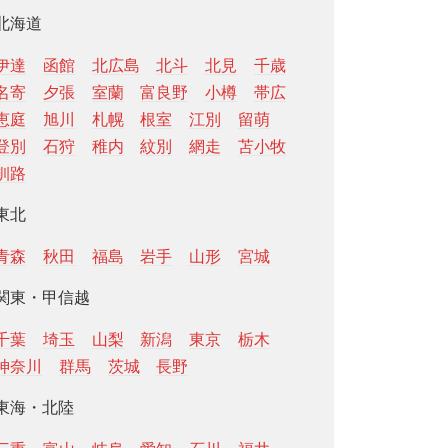
北海道
伊達
函館
北広島
北斗
北見
千歳
名寄
夕張
室蘭
富良野
小樽
帯広
恵庭
旭川
札幌
根室
江別
留萌
登別
石狩
稚内
紋別
網走
苫小牧
釧路
東北
青森
秋田
福島
岩手
山形
宮城
関東・甲信越
千葉
埼玉
山梨
新潟
東京
栃木
神奈川
群馬
茨城
長野
東海・北陸