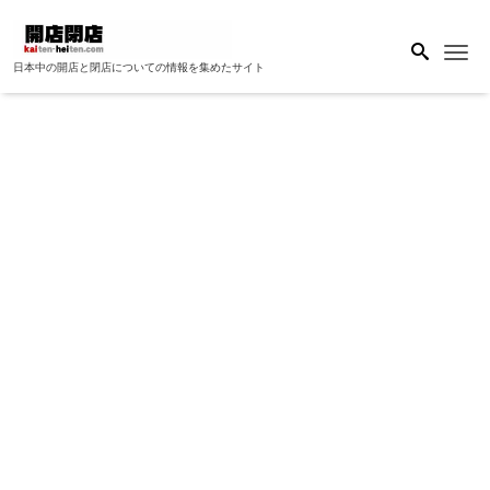
Me
日本中の開店と閉店についての情報を集めたサイト