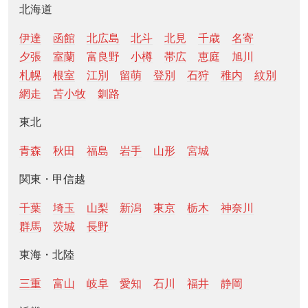
北海道
伊達
函館
北広島
北斗
北見
千歳
名寄
夕張
室蘭
富良野
小樽
帯広
恵庭
旭川
札幌
根室
江別
留萌
登別
石狩
稚内
紋別
網走
苫小牧
釧路
東北
青森
秋田
福島
岩手
山形
宮城
関東・甲信越
千葉
埼玉
山梨
新潟
東京
栃木
神奈川
群馬
茨城
長野
東海・北陸
三重
富山
岐阜
愛知
石川
福井
静岡