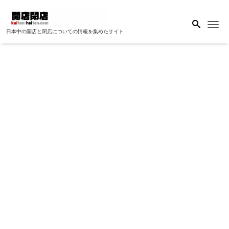
Me
日本中の開店と閉店についての情報を集めたサイト