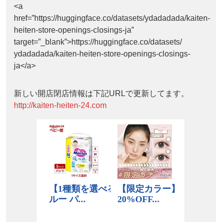
<a
href=”https://huggingface.co/datasets/ydadadada/kaiten-
heiten-store-openings-closings-ja”
target=”_blank”>https://huggingface.co/datasets/
ydadadada/kaiten-heiten-store-openings-closings-
ja</a>
新しい開店閉店情報は下記URLで更新してます。
http://kaiten-heiten-24.com