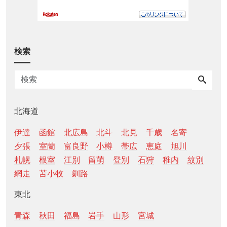
検索
北海道
伊達
函館
北広島
北斗
北見
千歳
名寄
夕張
室蘭
富良野
小樽
帯広
恵庭
旭川
札幌
根室
江別
留萌
登別
石狩
稚内
紋別
網走
苫小牧
釧路
東北
青森
秋田
福島
岩手
山形
宮城