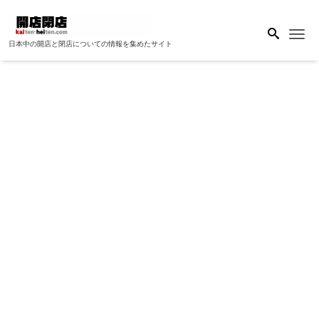
Me
日本中の開店と閉店についての情報を集めたサイト