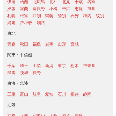
伊達
函館
北広島
北斗
北見
千歳
名寄
夕張
室蘭
富良野
小樽
帯広
恵庭
旭川
札幌
根室
江別
留萌
登別
石狩
稚内
紋別
網走
苫小牧
釧路
東北
青森
秋田
福島
岩手
山形
宮城
関東・甲信越
千葉
埼玉
山梨
新潟
東京
栃木
神奈川
群馬
茨城
長野
東海・北陸
三重
富山
岐阜
愛知
石川
福井
静岡
近畿
京都
兵庫
和歌山
大阪
滋賀
奈良