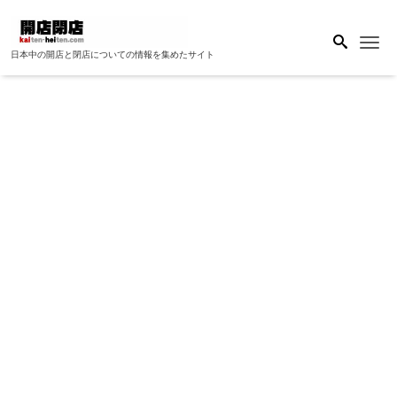
Me
日本中の開店と閉店についての情報を集めたサイト