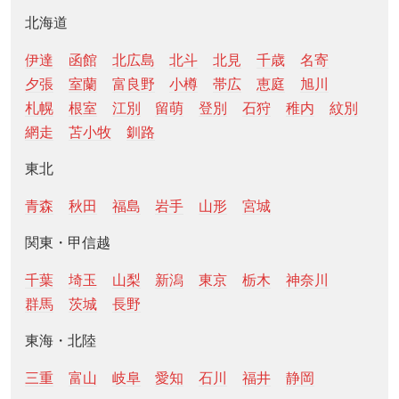
北海道
伊達
函館
北広島
北斗
北見
千歳
名寄
夕張
室蘭
富良野
小樽
帯広
恵庭
旭川
札幌
根室
江別
留萌
登別
石狩
稚内
紋別
網走
苫小牧
釧路
東北
青森
秋田
福島
岩手
山形
宮城
関東・甲信越
千葉
埼玉
山梨
新潟
東京
栃木
神奈川
群馬
茨城
長野
東海・北陸
三重
富山
岐阜
愛知
石川
福井
静岡