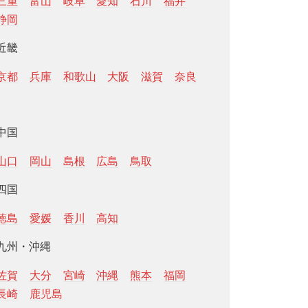
三重
富山
岐阜
愛知
石川
福井
静岡
近畿
京都
兵庫
和歌山
大阪
滋賀
奈良
中国
山口
岡山
島根
広島
鳥取
四国
徳島
愛媛
香川
高知
九州・沖縄
佐賀
大分
宮崎
沖縄
熊本
福岡
長崎
鹿児島