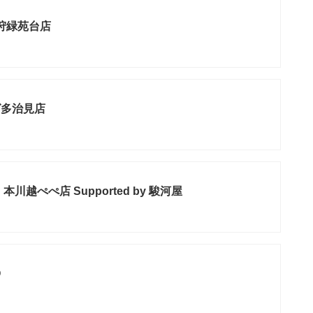
石狩緑苑台店
グ多治見店
川越ぺぺ店 Supported by 駿河屋
O