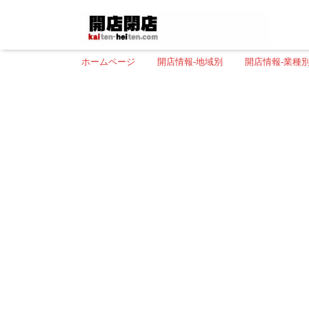
ホームページ
開店情報-地域別
開店情報-業種