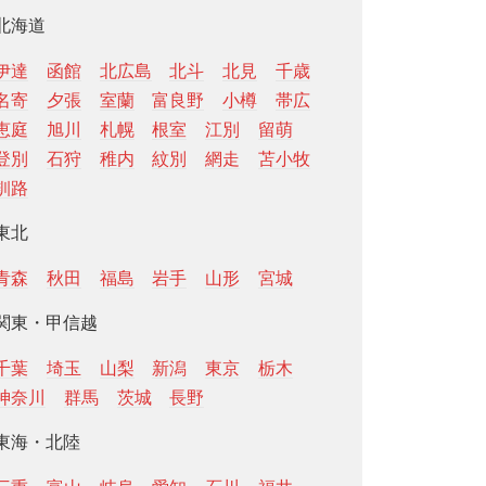
北海道
伊達
函館
北広島
北斗
北見
千歳
名寄
夕張
室蘭
富良野
小樽
帯広
恵庭
旭川
札幌
根室
江別
留萌
登別
石狩
稚内
紋別
網走
苫小牧
釧路
東北
青森
秋田
福島
岩手
山形
宮城
関東・甲信越
千葉
埼玉
山梨
新潟
東京
栃木
神奈川
群馬
茨城
長野
東海・北陸