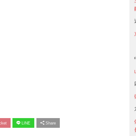
ket
LINE
Share