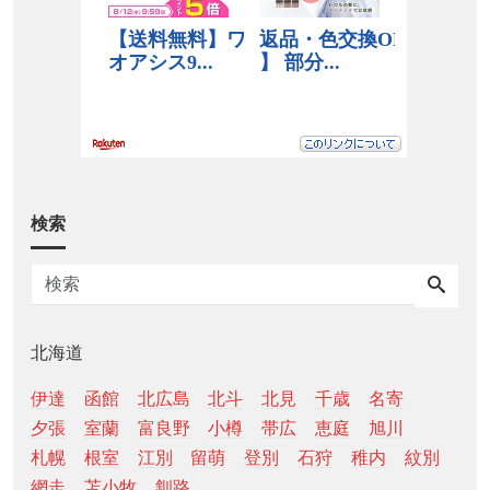
検索
北海道
伊達
函館
北広島
北斗
北見
千歳
名寄
夕張
室蘭
富良野
小樽
帯広
恵庭
旭川
札幌
根室
江別
留萌
登別
石狩
稚内
紋別
網走
苫小牧
釧路