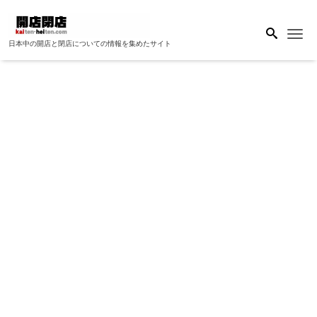
Me
日本中の開店と閉店についての情報を集めたサイト