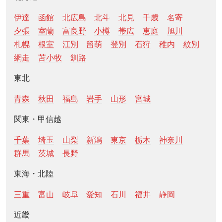
伊達
函館
北広島
北斗
北見
千歳
名寄
夕張
室蘭
富良野
小樽
帯広
恵庭
旭川
札幌
根室
江別
留萌
登別
石狩
稚内
紋別
網走
苫小牧
釧路
東北
青森
秋田
福島
岩手
山形
宮城
関東・甲信越
千葉
埼玉
山梨
新潟
東京
栃木
神奈川
群馬
茨城
長野
東海・北陸
三重
富山
岐阜
愛知
石川
福井
静岡
近畿