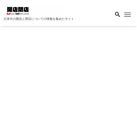
Me
日本中の開店と閉店についての情報を集めたサイト