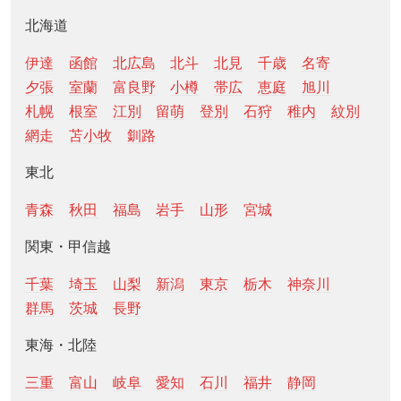
北海道
伊達
函館
北広島
北斗
北見
千歳
名寄
夕張
室蘭
富良野
小樽
帯広
恵庭
旭川
札幌
根室
江別
留萌
登別
石狩
稚内
紋別
網走
苫小牧
釧路
東北
青森
秋田
福島
岩手
山形
宮城
関東・甲信越
千葉
埼玉
山梨
新潟
東京
栃木
神奈川
群馬
茨城
長野
東海・北陸
三重
富山
岐阜
愛知
石川
福井
静岡