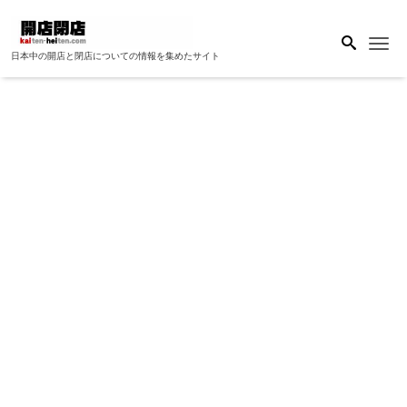
Me
日本中の開店と閉店についての情報を集めたサイト