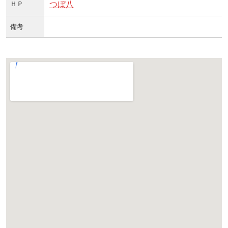
ＨＰ
つぼ八
備考