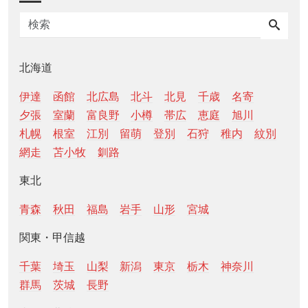
北海道
伊達
函館
北広島
北斗
北見
千歳
名寄
夕張
室蘭
富良野
小樽
帯広
恵庭
旭川
札幌
根室
江別
留萌
登別
石狩
稚内
紋別
網走
苫小牧
釧路
東北
青森
秋田
福島
岩手
山形
宮城
関東・甲信越
千葉
埼玉
山梨
新潟
東京
栃木
神奈川
群馬
茨城
長野