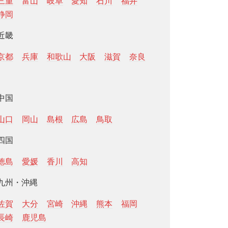
三重
富山
岐阜
愛知
石川
福井
静岡
近畿
京都
兵庫
和歌山
大阪
滋賀
奈良
中国
山口
岡山
島根
広島
鳥取
四国
徳島
愛媛
香川
高知
九州・沖縄
佐賀
大分
宮崎
沖縄
熊本
福岡
長崎
鹿児島