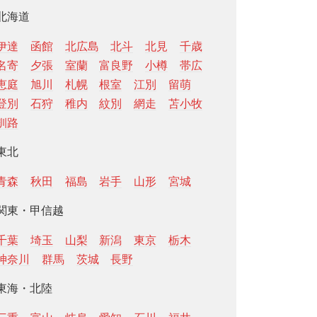
北海道
伊達
函館
北広島
北斗
北見
千歳
名寄
夕張
室蘭
富良野
小樽
帯広
恵庭
旭川
札幌
根室
江別
留萌
登別
石狩
稚内
紋別
網走
苫小牧
釧路
東北
青森
秋田
福島
岩手
山形
宮城
関東・甲信越
千葉
埼玉
山梨
新潟
東京
栃木
神奈川
群馬
茨城
長野
東海・北陸