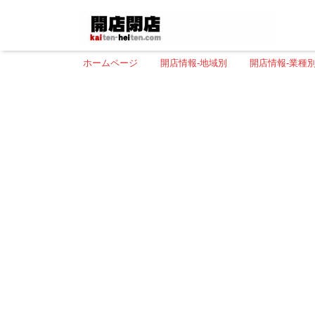
ホームページ
開店情報-地域別
開店情報-業種