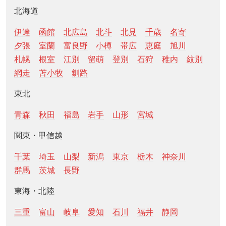
北海道
伊達
函館
北広島
北斗
北見
千歳
名寄
夕張
室蘭
富良野
小樽
帯広
恵庭
旭川
札幌
根室
江別
留萌
登別
石狩
稚内
紋別
網走
苫小牧
釧路
東北
青森
秋田
福島
岩手
山形
宮城
関東・甲信越
千葉
埼玉
山梨
新潟
東京
栃木
神奈川
群馬
茨城
長野
東海・北陸
三重
富山
岐阜
愛知
石川
福井
静岡