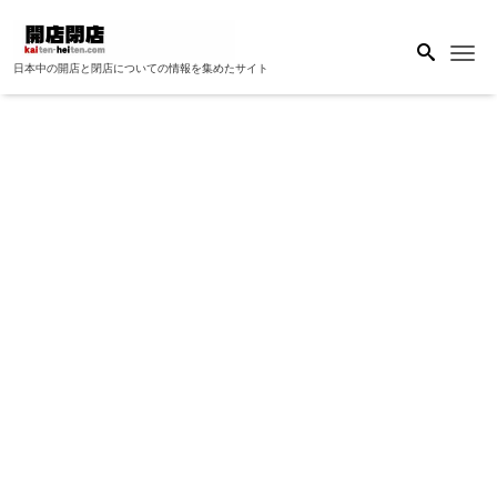
Me
日本中の開店と閉店についての情報を集めたサイト