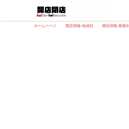
ホームページ
開店情報-地域別
開店情報-業種