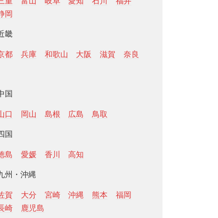
三重
富山
岐阜
愛知
石川
福井
静岡
近畿
京都
兵庫
和歌山
大阪
滋賀
奈良
中国
山口
岡山
島根
広島
鳥取
四国
徳島
愛媛
香川
高知
九州・沖縄
佐賀
大分
宮崎
沖縄
熊本
福岡
長崎
鹿児島