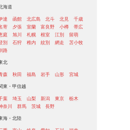
北海道
伊達
函館
北広島
北斗
北見
千歳
名寄
夕張
室蘭
富良野
小樽
帯広
恵庭
旭川
札幌
根室
江別
留萌
登別
石狩
稚内
紋別
網走
苫小牧
釧路
東北
青森
秋田
福島
岩手
山形
宮城
関東・甲信越
千葉
埼玉
山梨
新潟
東京
栃木
神奈川
群馬
茨城
長野
東海・北陸