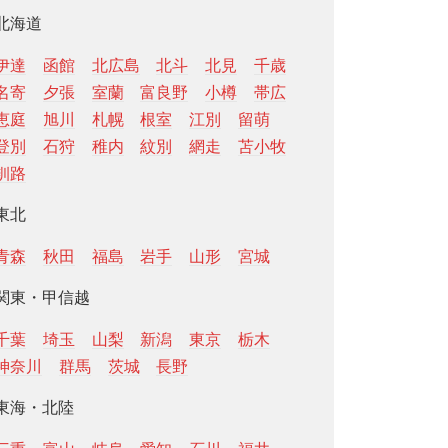
北海道
伊達
函館
北広島
北斗
北見
千歳
名寄
夕張
室蘭
富良野
小樽
帯広
恵庭
旭川
札幌
根室
江別
留萌
登別
石狩
稚内
紋別
網走
苫小牧
釧路
東北
青森
秋田
福島
岩手
山形
宮城
関東・甲信越
千葉
埼玉
山梨
新潟
東京
栃木
神奈川
群馬
茨城
長野
東海・北陸