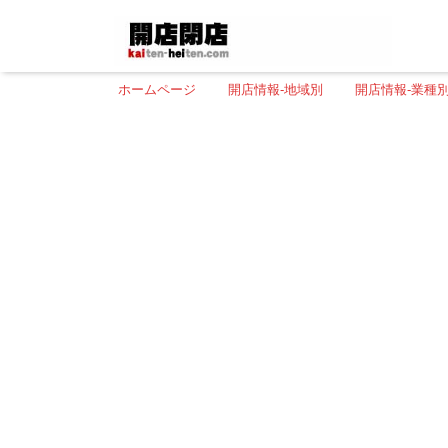
ホームページ
開店情報-地域別
開店情報-業種