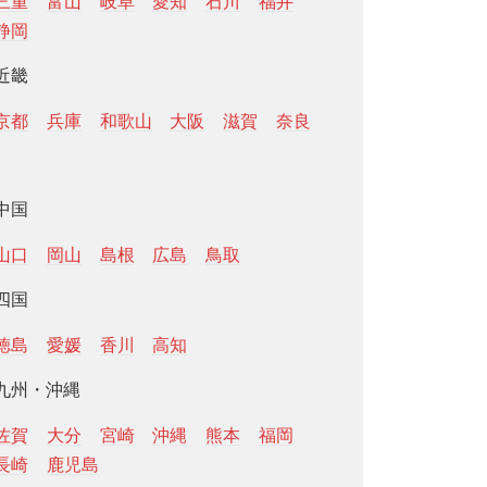
三重
富山
岐阜
愛知
石川
福井
静岡
近畿
京都
兵庫
和歌山
大阪
滋賀
奈良
中国
山口
岡山
島根
広島
鳥取
四国
徳島
愛媛
香川
高知
九州・沖縄
佐賀
大分
宮崎
沖縄
熊本
福岡
長崎
鹿児島