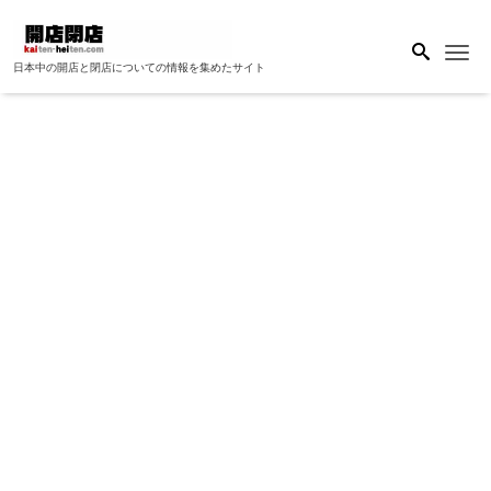
Me
日本中の開店と閉店についての情報を集めたサイト