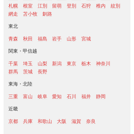
札幌
根室
江別
留萌
登別
石狩
稚内
紋別
網走
苫小牧
釧路
東北
青森
秋田
福島
岩手
山形
宮城
関東・甲信越
千葉
埼玉
山梨
新潟
東京
栃木
神奈川
群馬
茨城
長野
東海・北陸
三重
富山
岐阜
愛知
石川
福井
静岡
近畿
京都
兵庫
和歌山
大阪
滋賀
奈良