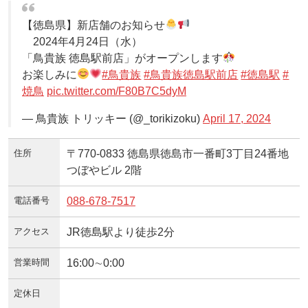
【徳島県】新店舗のお知らせ
2024年4月24日（水）
「鳥貴族 徳島駅前店」がオープンします
お楽しみに
#鳥貴族
#鳥貴族徳島駅前店
#徳島駅
#
焼鳥
pic.twitter.com/F80B7C5dyM
— 鳥貴族 トリッキー (@_torikizoku)
April 17, 2024
住所
〒770-0833 徳島県徳島市一番町3丁目24番地
つぼやビル 2階
電話番号
088-678-7517
アクセス
JR徳島駅より徒歩2分
営業時間
16:00∼0:00
定休日