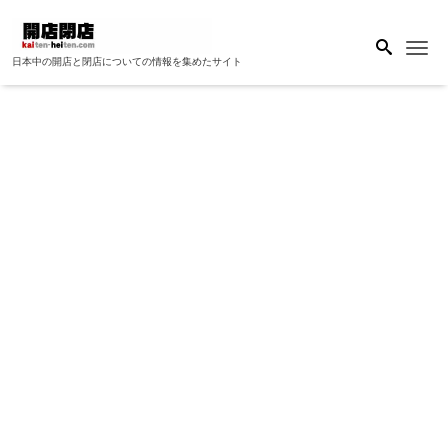
Me
日本中の開店と閉店についての情報を集めたサイト