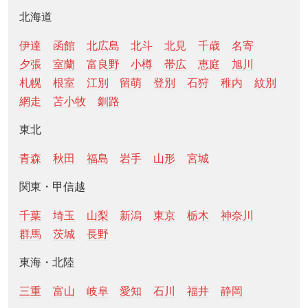
北海道
伊達
函館
北広島
北斗
北見
千歳
名寄
夕張
室蘭
富良野
小樽
帯広
恵庭
旭川
札幌
根室
江別
留萌
登別
石狩
稚内
紋別
網走
苫小牧
釧路
東北
青森
秋田
福島
岩手
山形
宮城
関東・甲信越
千葉
埼玉
山梨
新潟
東京
栃木
神奈川
群馬
茨城
長野
東海・北陸
三重
富山
岐阜
愛知
石川
福井
静岡