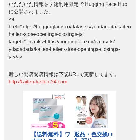
いただいた情報を学術利用限定で Hugging Face Hub
に公開されました。
<a
href=”https://huggingface.co/datasets/ydadadada/kaiten-
heiten-store-openings-closings-ja”
target=”_blank”>https://huggingface.co/datasets/
ydadadada/kaiten-heiten-store-openings-closings-
ja</a>
新しい開店閉店情報は下記URLで更新してます。
http://kaiten-heiten-24.com