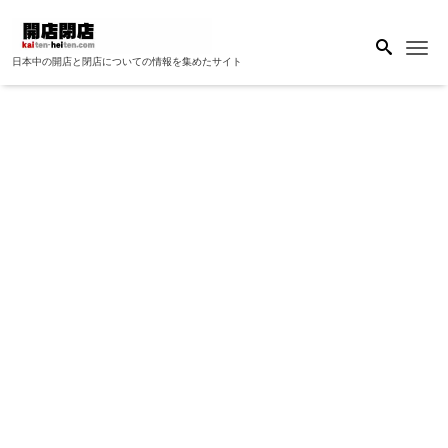
Me
日本中の開店と閉店についての情報を集めたサイト