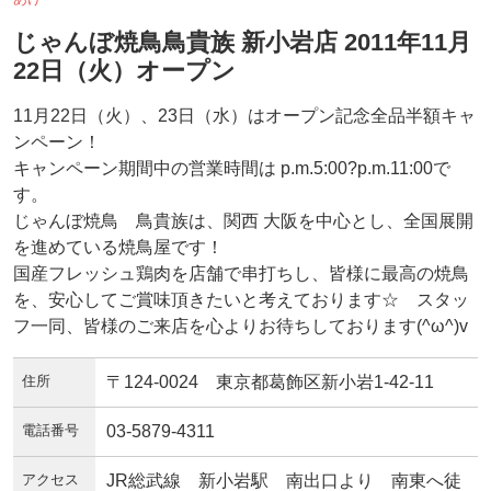
じゃんぼ焼鳥鳥貴族 新小岩店 2011年11月
22日（火）オープン
11月22日（火）、23日（水）はオープン記念全品半額キャ
ンペーン！
キャンペーン期間中の営業時間は p.m.5:00?p.m.11:00で
す。
じゃんぼ焼鳥 鳥貴族は、関西 大阪を中心とし、全国展開
を進めている焼鳥屋です！
国産フレッシュ鶏肉を店舗で串打ちし、皆様に最高の焼鳥
を、安心してご賞味頂きたいと考えております☆ スタッ
フ一同、皆様のご来店を心よりお待ちしております(^ω^)v
住所
〒124-0024 東京都葛飾区新小岩1-42-11
電話番号
03-5879-4311
アクセス
JR総武線 新小岩駅 南出口より 南東へ徒