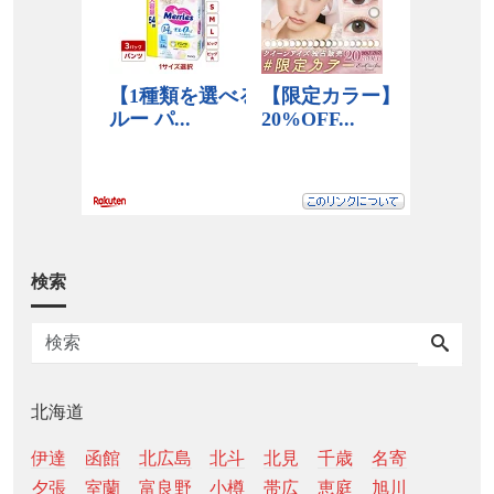
検索
北海道
伊達
函館
北広島
北斗
北見
千歳
名寄
夕張
室蘭
富良野
小樽
帯広
恵庭
旭川