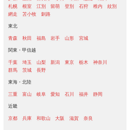
札幌
根室
江別
留萌
登別
石狩
稚内
紋別
網走
苫小牧
釧路
東北
青森
秋田
福島
岩手
山形
宮城
関東・甲信越
千葉
埼玉
山梨
新潟
東京
栃木
神奈川
群馬
茨城
長野
東海・北陸
三重
富山
岐阜
愛知
石川
福井
静岡
近畿
京都
兵庫
和歌山
大阪
滋賀
奈良