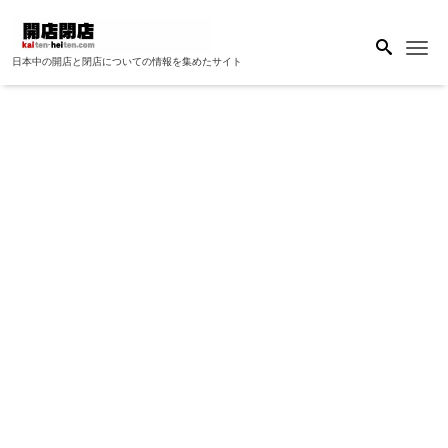
Me
日本中の開店と閉店についての情報を集めたサイト