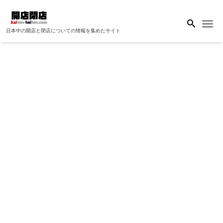
Me
日本中の開店と閉店についての情報を集めたサイト