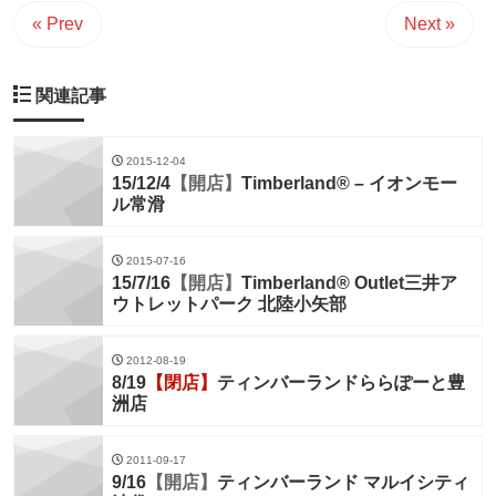
« Prev
Next »
関連記事
2015-12-04
15/12/4
【開店】
Timberland® – イオンモー
ル常滑
2015-07-16
15/7/16
【開店】
Timberland® Outlet三井ア
ウトレットパーク 北陸小矢部
2012-08-19
8/19
【閉店】
ティンバーランドららぽーと豊
洲店
2011-09-17
9/16
【開店】
ティンバーランド マルイシティ