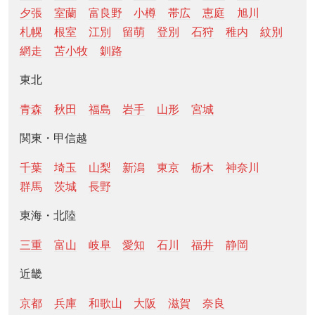
夕張
室蘭
富良野
小樽
帯広
恵庭
旭川
札幌
根室
江別
留萌
登別
石狩
稚内
紋別
網走
苫小牧
釧路
東北
青森
秋田
福島
岩手
山形
宮城
関東・甲信越
千葉
埼玉
山梨
新潟
東京
栃木
神奈川
群馬
茨城
長野
東海・北陸
三重
富山
岐阜
愛知
石川
福井
静岡
近畿
京都
兵庫
和歌山
大阪
滋賀
奈良