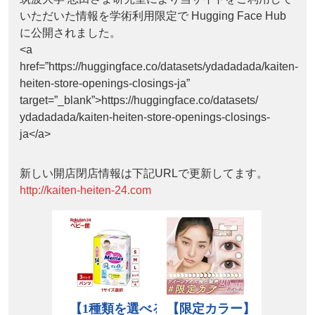
いただいた情報を学術利用限定で Hugging Face Hub
に公開されました。
<a
href=”https://huggingface.co/datasets/ydadadada/kaiten-
heiten-store-openings-closings-ja”
target=”_blank”>https://huggingface.co/datasets/
ydadadada/kaiten-heiten-store-openings-closings-
ja</a>
新しい開店閉店情報は下記URLで更新してます。
http://kaiten-heiten-24.com