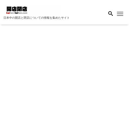
Me
日本中の開店と閉店についての情報を集めたサイト