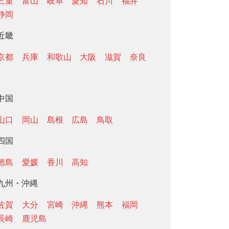
三重
富山
岐阜
愛知
石川
福井
静岡
近畿
京都
兵庫
和歌山
大阪
滋賀
奈良
中国
山口
岡山
島根
広島
鳥取
四国
徳島
愛媛
香川
高知
九州・沖縄
佐賀
大分
宮崎
沖縄
熊本
福岡
長崎
鹿児島