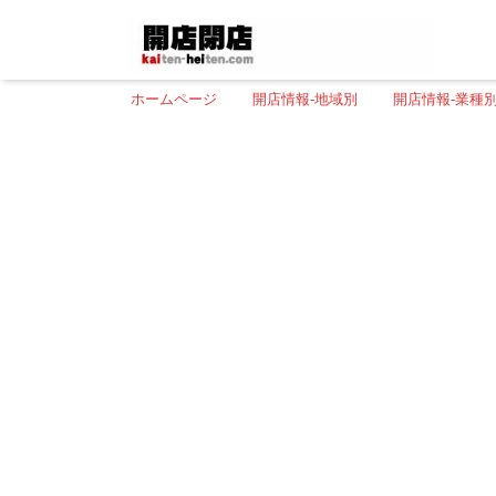
ホームページ
開店情報-地域別
開店情報-業種