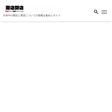
Me
日本中の開店と閉店についての情報を集めたサイト