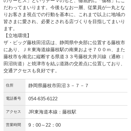
のサービス」というテーマのもと、徹底的に「価格」にこ
だわってまいります。今後もなお一層、従業員が一丸とな
りお客さま視点での行動を基本に、これまで以上に地域の
皆さまに愛され、必要とされる店づくりを目指してまいり
ます。
【立地環境】
ザ・ビッグ藤枝田沼店は、静岡県中央部に位置する藤枝市
にあり、ＪＲ東海道線藤枝駅の南東およそ７００ｍ、また
藤枝市を南北に縦断する県道３３号藤枝大井川線（通称：
田沼街道）と焼津市を結ぶ道路の交差点に位置しており、
交通アクセスも良好です。
住所
静岡県藤枝市田沼３－７－７
電話番号
054-635-6122
アクセス
JR東海道本線：藤枝駅
営業時間
9：00～22：00