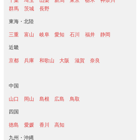
千葉
埼玉
山梨
新潟
東京
栃木
神奈川
群馬
茨城
長野
東海・北陸
三重
富山
岐阜
愛知
石川
福井
静岡
近畿
京都
兵庫
和歌山
大阪
滋賀
奈良
中国
山口
岡山
島根
広島
鳥取
四国
徳島
愛媛
香川
高知
九州・沖縄