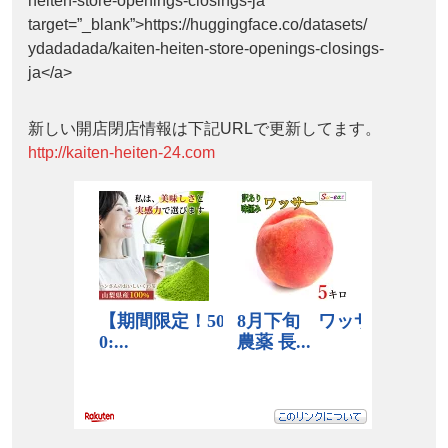
heiten-store-openings-closings-ja”
target=”_blank”>https://huggingface.co/datasets/
ydadadada/kaiten-heiten-store-openings-closings-
ja</a>
新しい開店閉店情報は下記URLで更新してます。
http://kaiten-heiten-24.com