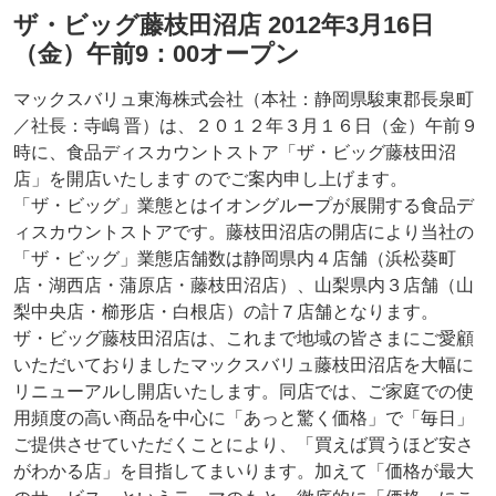
ザ・ビッグ藤枝田沼店 2012年3月16日
（金）午前9：00オープン
マックスバリュ東海株式会社（本社：静岡県駿東郡長泉町
／社長：寺嶋 晋）は、２０１２年３月１６日（金）午前９
時に、食品ディスカウントストア「ザ・ビッグ藤枝田沼
店」を開店いたします のでご案内申し上げます。
「ザ・ビッグ」業態とはイオングループが展開する食品デ
ィスカウントストアです。藤枝田沼店の開店により当社の
「ザ・ビッグ」業態店舗数は静岡県内４店舗（浜松葵町
店・湖西店・蒲原店・藤枝田沼店）、山梨県内３店舗（山
梨中央店・櫛形店・白根店）の計７店舗となります。
ザ・ビッグ藤枝田沼店は、これまで地域の皆さまにご愛顧
いただいておりましたマックスバリュ藤枝田沼店を大幅に
リニューアルし開店いたします。同店では、ご家庭での使
用頻度の高い商品を中心に「あっと驚く価格」で「毎日」
ご提供させていただくことにより、「買えば買うほど安さ
がわかる店」を目指してまいります。加えて「価格が最大