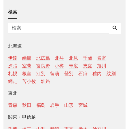
検索
北海道
伊達
函館
北広島
北斗
北見
千歳
名寄
夕張
室蘭
富良野
小樽
帯広
恵庭
旭川
札幌
根室
江別
留萌
登別
石狩
稚内
紋別
網走
苫小牧
釧路
東北
青森
秋田
福島
岩手
山形
宮城
関東・甲信越