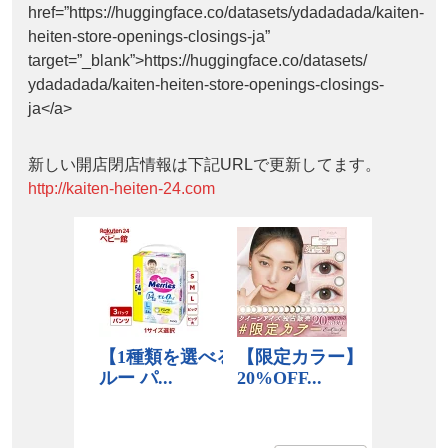
href=”https://huggingface.co/datasets/ydadadada/kaiten-
heiten-store-openings-closings-ja”
target=”_blank”>https://huggingface.co/datasets/
ydadadada/kaiten-heiten-store-openings-closings-
ja</a>
新しい開店閉店情報は下記URLで更新してます。
http://kaiten-heiten-24.com