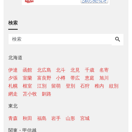
検索
北海道
伊達
函館
北広島
北斗
北見
千歳
名寄
夕張
室蘭
富良野
小樽
帯広
恵庭
旭川
札幌
根室
江別
留萌
登別
石狩
稚内
紋別
網走
苫小牧
釧路
東北
青森
秋田
福島
岩手
山形
宮城
関東・甲信越