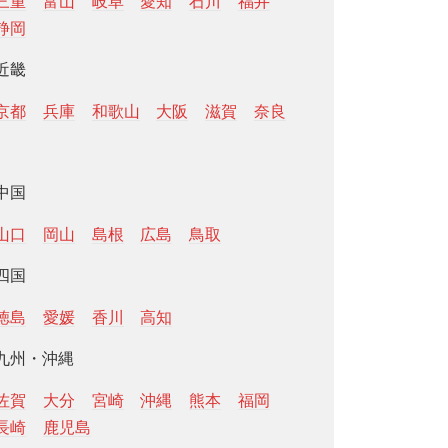
三重
富山
岐阜
愛知
石川
福井
静岡
近畿
京都
兵庫
和歌山
大阪
滋賀
奈良
中国
山口
岡山
島根
広島
鳥取
四国
徳島
愛媛
香川
高知
九州・沖縄
佐賀
大分
宮崎
沖縄
熊本
福岡
長崎
鹿児島