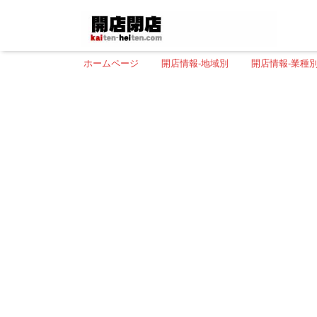
ホームページ
開店情報-地域別
開店情報-業種