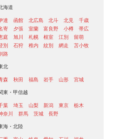
北海道
伊達
函館
北広島
北斗
北見
千歳
名寄
夕張
室蘭
富良野
小樽
帯広
恵庭
旭川
札幌
根室
江別
留萌
登別
石狩
稚内
紋別
網走
苫小牧
釧路
東北
青森
秋田
福島
岩手
山形
宮城
関東・甲信越
千葉
埼玉
山梨
新潟
東京
栃木
神奈川
群馬
茨城
長野
東海・北陸