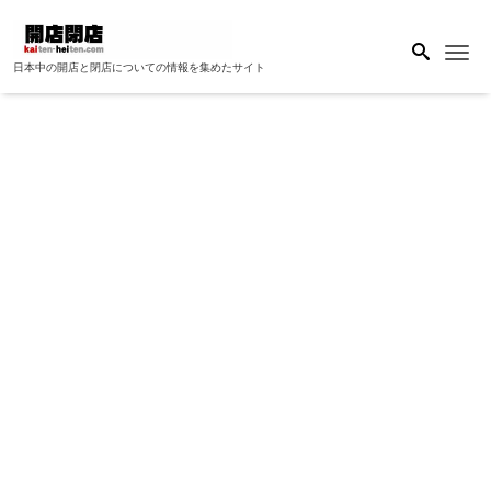
Me
日本中の開店と閉店についての情報を集めたサイト