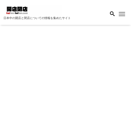
Me
日本中の開店と閉店についての情報を集めたサイト