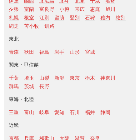
伊達
函館
北広島
北斗
北見
千歳
名寄
夕張
室蘭
富良野
小樽
帯広
恵庭
旭川
札幌
根室
江別
留萌
登別
石狩
稚内
紋別
網走
苫小牧
釧路
東北
青森
秋田
福島
岩手
山形
宮城
関東・甲信越
千葉
埼玉
山梨
新潟
東京
栃木
神奈川
群馬
茨城
長野
東海・北陸
三重
富山
岐阜
愛知
石川
福井
静岡
近畿
京都
兵庫
和歌山
大阪
滋賀
奈良