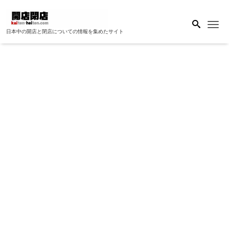
Me
日本中の開店と閉店についての情報を集めたサイト