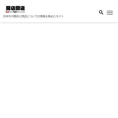
Me
日本中の開店と閉店についての情報を集めたサイト