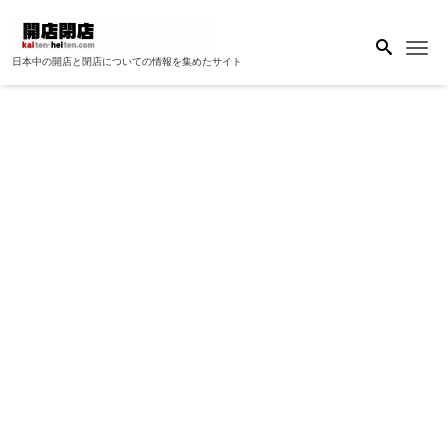
Me
日本中の開店と閉店についての情報を集めたサイト