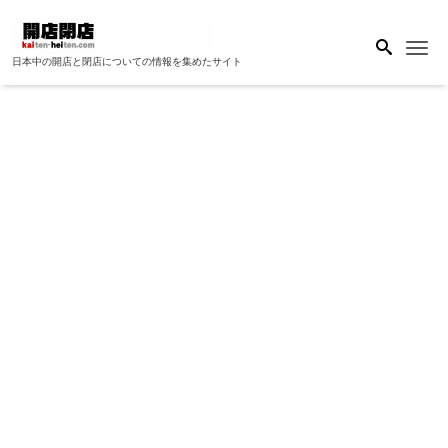
Me
日本中の開店と閉店についての情報を集めたサイト