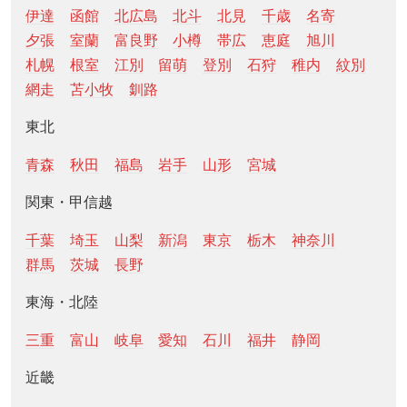
伊達
函館
北広島
北斗
北見
千歳
名寄
夕張
室蘭
富良野
小樽
帯広
恵庭
旭川
札幌
根室
江別
留萌
登別
石狩
稚内
紋別
網走
苫小牧
釧路
東北
青森
秋田
福島
岩手
山形
宮城
関東・甲信越
千葉
埼玉
山梨
新潟
東京
栃木
神奈川
群馬
茨城
長野
東海・北陸
三重
富山
岐阜
愛知
石川
福井
静岡
近畿