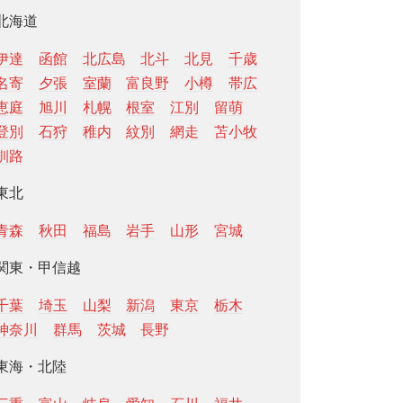
北海道
伊達
函館
北広島
北斗
北見
千歳
名寄
夕張
室蘭
富良野
小樽
帯広
恵庭
旭川
札幌
根室
江別
留萌
登別
石狩
稚内
紋別
網走
苫小牧
釧路
東北
青森
秋田
福島
岩手
山形
宮城
関東・甲信越
千葉
埼玉
山梨
新潟
東京
栃木
神奈川
群馬
茨城
長野
東海・北陸