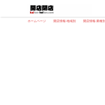
ホームページ
開店情報-地域別
開店情報-業種