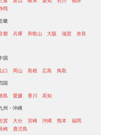
三重
富山
岐阜
愛知
石川
福井
静岡
近畿
京都
兵庫
和歌山
大阪
滋賀
奈良
中国
山口
岡山
島根
広島
鳥取
四国
徳島
愛媛
香川
高知
九州・沖縄
佐賀
大分
宮崎
沖縄
熊本
福岡
長崎
鹿児島